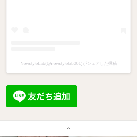
NewstyleLab(@newstylelab001)がシェアした投稿