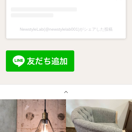
NewstyleLab(@newstylelab001)がシェアした投稿