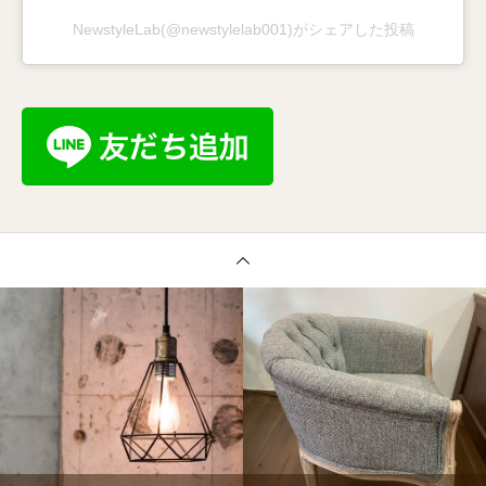
NewstyleLab(@newstylelab001)がシェアした投稿