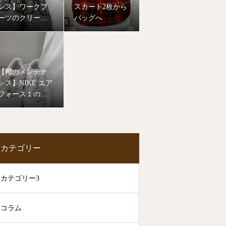
ンス】ワークブ
スカート2枚から
ーツのクリーニ
バッグへ
ング
【靴のメンテナ
ンス】NIKE エア
フォース１のク
リーニング
カテゴリー
カテゴリー3
コラム