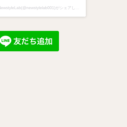
NewstyleLab(@newstylelab001)がシェアした投稿