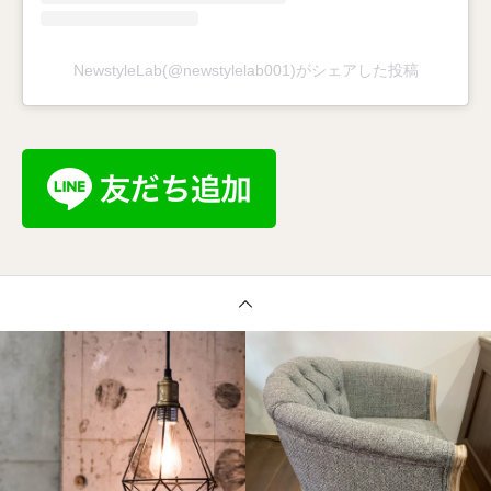
NewstyleLab(@newstylelab001)がシェアした投稿