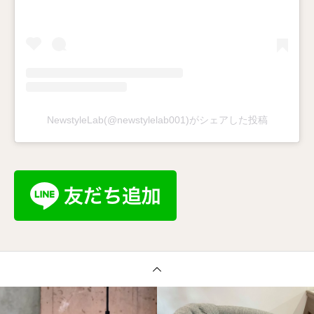
NewstyleLab(@newstylelab001)がシェアした投稿