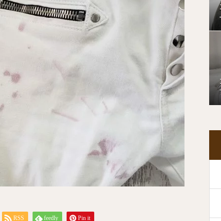
RSS
feedly
Pin it