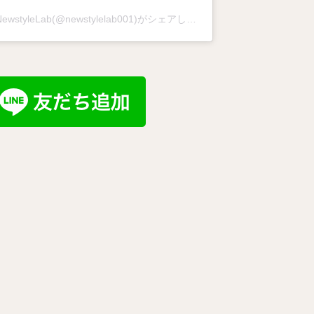
NewstyleLab(@newstylelab001)がシェアした投稿