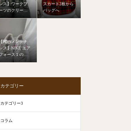
ンス】ワークブ
スカート2枚から
ーツのクリーニ
バッグへ
ング
【靴のメンテナ
ンス】NIKE エア
フォース１のク
リーニング
カテゴリー
カテゴリー3
コラム