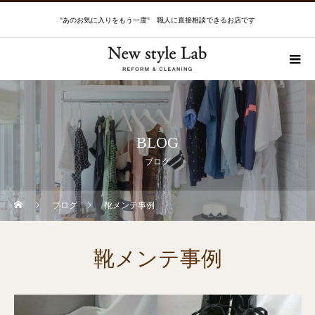
"あのお気に入りをもう一度" 職人に直接相談できるお店です
BLOG
ブログ
ブログ
靴メンテ事例
靴メンテ事例