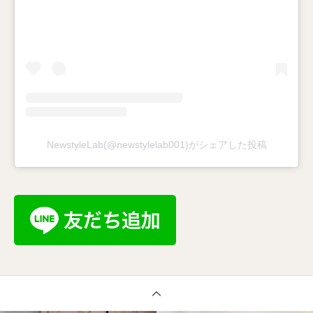
NewstyleLab(@newstylelab001)がシェアした投稿