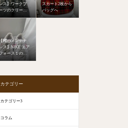
ンス】ワークブ
スカート2枚から
ーツのクリーニ
バッグへ
ング
【靴のメンテナ
ンス】NIKE エア
フォース１のク
リーニング
カテゴリー
カテゴリー3
コラム