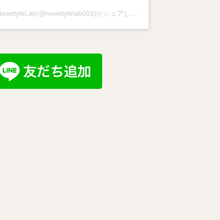
NewstyleLab(@newstylelab001)がシェアした投稿