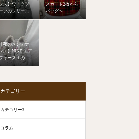
ンス】ワークブ
スカート2枚から
ーツのクリーニ
バッグへ
ング
【靴のメンテナ
ンス】NIKE エア
フォース１のク
リーニング
カテゴリー
カテゴリー3
コラム