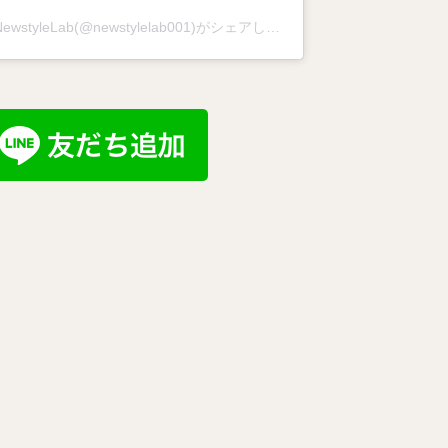
NewstyleLab(@newstylelab001)がシェアした投稿