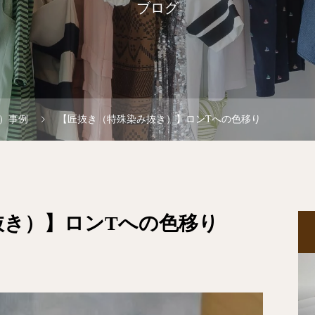
ブログ
）事例
【匠抜き（特殊染み抜き）】ロンTへの色移り
抜き）】ロンTへの色移り