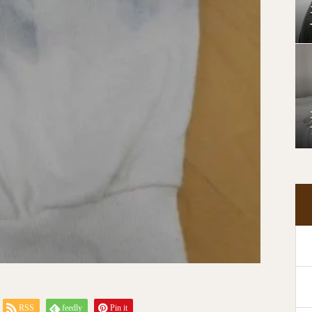
RSS
feedly
Pin it