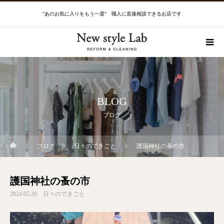
"あのお気に入りをもう一度" 職人に直接相談できるお店です
BLOG
ブログ
ブログ
日々のできごと
護国神社の蚤の市
護国神社の蚤の市
2024.05.20
日々のできごと