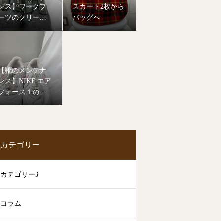
ンス】ワークブ
スカート2枚から
ーツのクリーニ
バッグへ
ング
【靴のメンテナ
ンス】NIKE エア
フォース１のク
リーニング
カテゴリー
カテゴリー3
コラム