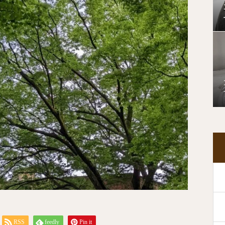
RSS
feedly
Pin it