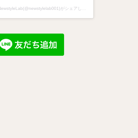
NewstyleLab(@newstylelab001)がシェアした投稿