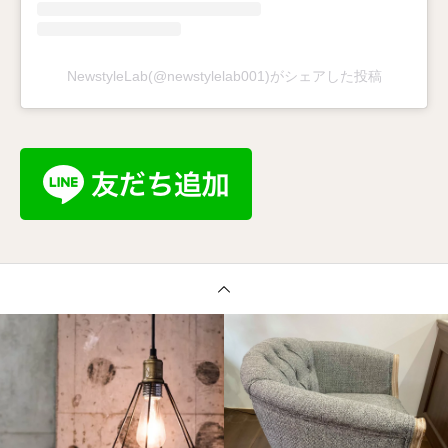
NewstyleLab(@newstylelab001)がシェアした投稿