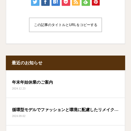
この記事のタイトルとURLをコピーする
最近のお知らせ
年末年始休業のご案内
2024.12.23
循環型モデルでファッションと環境に配慮したリメイクブ
2024.09.02
ランド「Nu(ヌウ)」ローンチ！