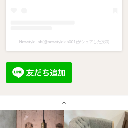
NewstyleLab(@newstylelab001)がシェアした投稿